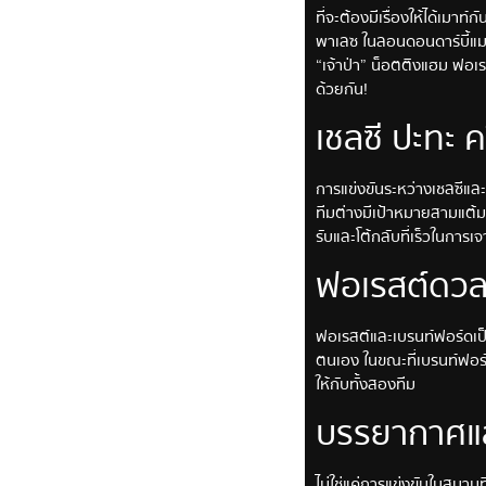
ที่จะต้องมีเรื่องให้ได้เมา
พาเลซ ในลอนดอนดาร์บี้แม
“เจ้าป่า” น็อตติงแฮม ฟอเร
ด้วยกัน!
เชลซี ปะทะ 
การแข่งขันระหว่างเชลซีและค
ทีมต่างมีเป้าหมายสามแต้ม
รับและโต้กลับที่เร็วในการ
ฟอเรสต์ดวลเ
ฟอเรสต์และเบรนท์ฟอร์ดเป็
ตนเอง ในขณะที่เบรนท์ฟอร์ด
ให้กับทั้งสองทีม
บรรยากาศและ
ไม่ใช่แค่การแข่งขันในสนาม