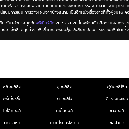
ตมฟอร์ด บริดจ์ที่พร้อมสนับสนุนทีมของพวกเขา หรือพลังจากแฟนๆ ที่ซิตี้ กรา
 รูปแบบการเล่น การวางแผนจากข้างสนาม เป็นอีกหนึ่งเรื่องราวที่ทั้งผู้ชมแ
ตื่นเต้นแล้วมาสนุกกับ
พรีเมียร์ลีก
2025-2026 ไปพร้อมกัน ติดตามผลการแข่งขั
นชอบ ไม่พลาดทุกช่วงเวลาสำคัญ พร้อมลุ้นและสนุกไปกับการชิงชนะเลิศในครั้งนี
ผลบอลสด
ดูบอลสด
ฟุตบอลโลก
พรีเมียร์ลีก
ดาวซัลโว
ตารางคะแนน
ไฮไลท์บอล
ทีเด็ดบอล
ข่าวบอล
ติดต่อเรา
เงื่อนไขการใช้งาน
ข้อจำกัด