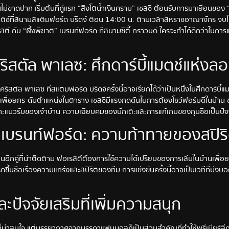
ท์กันไม่ขาดปาก เริ่มต้นที่คู่แรก “สิงโตน้ำเงินคราม” เชลซี ต้อนรับการมาเยือนขอ
ตช์ที่สนามสแตมฟอร์ด บริดจ์ ตอน 14:00 น. ตามเวลาสหราชอาณาจักร จบไปแล
สต์ กับ “ผึ้งพิฆาต” เบรนท์ฟอร์ด ที่สนามซิตี้ กราวนด์ ใครจะทำได้ดีกว่าในการ
คริสตัล พาเลซ: ศึกดาร์บี้แมตช์แห่ง
ริสตัล พาเลซ ที่สแตมฟอร์ด บริดจ์ครั้งนี้อาจเรียกได้ว่าเป็นหนึ่งในศึกดาร์บี้แ
เพื่อยกระดับตำแหน่งในตาราง เชลซีมีแรงกดดันในการต้องโชว์ฟอร์มดีในบ้าน
เจาะแนวรับของเจ้าบ้าน ความเฉียบคมของนักเตะและการแก้เกมของกุนซือเป็นปัจจ
บรนท์ฟอร์ด: ความท้าทายของสปิริต
นอีกคู่ที่น่าติดตาม ฟอเรสต์ต้องการใช้ความได้เปรียบของการเล่นในบ้านเพื่
ขึ้นชื่อเรื่องความแกร่งและสปิริตของทีม การแข่งขันครั้งนี้อาจเป็นเวทีที่บ่ง
ปัจจัยเสริมที่เพิ่มความสนุก
ที่น่าสนใจ แต่บรรยากาศจากบรรดาแฟนบอลก็เป็นส่วนสำคัญที่ทำให้พรีเมียร์ลีก