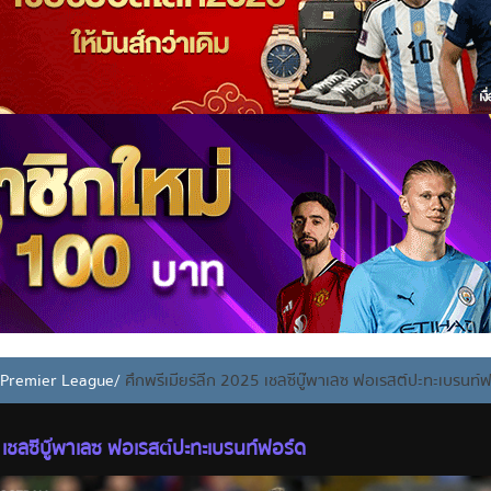
ง Premier League
/
ศึกพรีเมียร์ลีก 2025 เชลซีบู๊พาเลซ ฟอเรสต์ปะทะเบรนท์
5 เชลซีบู๊พาเลซ ฟอเรสต์ปะทะเบรนท์ฟอร์ด