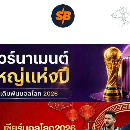
ูบอลสด
หน้าหลัก
ดาวซัลโว