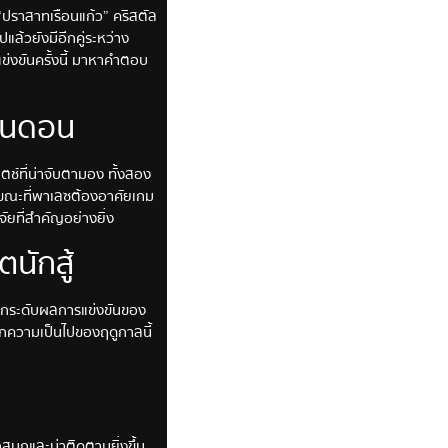
ง “ปราสาทเรือนแก้ว” คริสตัล
้วยังมีอีกคู่ระหว่าง
แข่งขันครั้งนี้ มาหาคำตอบ
ลอนดอน
มตช์ที่น่าจับตามอง ทั้งสอง
 ขณะที่พาเลซต้องอาศัยเกม
ัยที่สำคัญอย่างยิ่ง
นักสู้
อยกระดับผลการแข่งขันของ
บอกความเป็นไปของฤดูกาลนี้
สนุกและน่าติดตามยิ่งขึ้น