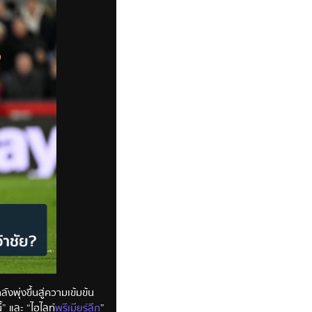
พุ่งขึ้นสู่ความเข้มข้น
้” และ “ไฮไลท์
พรีเมียร์ลีก
”