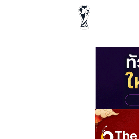
ฟุตบอลโลก
ด