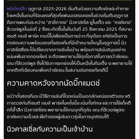
พรีเมียร์ลีก
ฤดูกาล 2025-2026 เริ่มต้นด้วยความคึกคักและท้าทาย
โดยหนึ่งในเกมที่ร้อนแรงที่สุดที่แฟนบอลรอคอยในช่วงเริ่มต้นฤดูกาล
คือการพบกันระหว่าง “สาลิกาดง” นิวคาสเซิ่ล ยูไนเต็ด และ “หงส์แดง”
ลิเวอร์พูลในนัดที่ 2 ซึ่งจะเกิดขึ้นในคืนวันที่ 25 สิงหาคม 2025 ที่สนาม
เซนต์ เจมส์ พาร์ค เกมนี้ไม่เพียงเป็นการปะทะที่ดุเดือด แต่ยังเป็นการ
ทดสอบความพร้อมของทั้งสองทีมที่มีเป้าหมายใหญ่ในฤดูกาลนี้ นิว
คาสเซิ่ลซึ่งจะได้เปรียบจากการเล่นในบ้าน พร้อมการสนับสนุนอย่าง
แน่นแฟ้นจากกองเชียร์ จะต้องพยายามใช้ทุกโอกาสในการคว้าชัยชนะ
ขณะที่ลิเวอร์พูล ซึ่งได้รับการยกย่องให้เป็นหนึ่งในทีมเต็ง จะพยายามใช้
แทคติกที่เฉียบคมเพื่อคว้าชัยชนะในสนามอันทรงเกียรตินี้
ความคาดหวังจากนัดบิ๊กแมตช์
แม้ว่าทั้งสองทีมจะมีวิธีการเล่นที่โดดเด่นเป็นเอกลักษณ์ของตัวเอง แต่
การดวลกันที่เซนต์ เจมส์ พาร์คในครั้งนี้จะเน้นทั้งทักษะและการใช้แท็คติ
กที่ล้ำลึก นิวคาสเซิ่ลจะพยายามใช้เกมบุกที่ดุดัน ขณะที่ลิเวอร์พูลจะ
อาศัยความเร็วและฝีเท้าของผู้เล่นดาวรุ่งในการบุกตอบโต้
นิวคาสเซิ่ลกับความเป็นเจ้าบ้าน