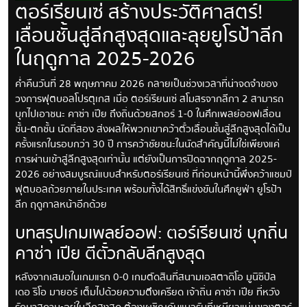
ตอร์เรียนเซ่ สร้างประวัติศาสตร์!
เลื่อนชั้นสู่ลีกสูงสุดและลุยยูโรป้าลีก
ในฤดูกาล 2025-2026
ค่ำคืนวันที่ 28 พฤษภาคม 2026 กลายเป็นช่วงเวลาที่น่าจดจำของ
วงการฟุตบอลโปรตุเกส เมื่อ ตอร์เรียนเซ่ สโมสรจากลีกา 2 สามารถ
บุกไปเอาชนะ คาซ่า เปีย ถึงถิ่นด้วยสกอร์ 1-0 ในศึกเพลย์ออฟเลื่อน
ชั้น-ตกชั้น นัดที่สอง ส่งผลให้พวกเขาคว้าตั๋วเลื่อนชั้นสู่ลีกสูงสุดได้เป็น
ครั้งแรกในรอบกว่า 30 ปี การคว้าชัยชนะในนัดสำคัญนี้ไม่ใช่เพียงแค่
การผ่านเข้าสู่ลีกสูงสุดเท่านั้น แต่ยังเป็นการปิดฉากฤดูกาล 2025-
2026 อย่างสมบูรณ์แบบสำหรับตอร์เรียนเซ่ ที่ก่อนหน้านี้พึ่งคว้าแชมป์
ฟุตบอลถ้วยภายในประเทศ พร้อมทั้งได้สิทธิ์แข่งขันในศึกยูฟ่า ยูโรป้า
ลีก ฤดูกาลหน้าอีกด้วย
บทสรุปเกมเพลย์ออฟ: ตอร์เรียนเซ่ บุกถิ่น
คาซ่า เปีย ตีตั๋วกลับลีกสูงสุด
หลังจากเสมอในเกมแรก 0-0 เกมตัดสินที่สนามเอสตาดิโอ มูนิซิปัล
เดอ ริโอ มายอร์ เต็มไปด้วยความตึงเครียด เจ้าถิ่น คาซ่า เปีย ที่หวัง