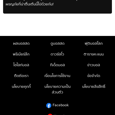
ผจญภัยที่น่าตื่นเต้นนี้ไปด้วยกัน!
ผลบอลสด
ดูบอลสด
ฟุตบอลโลก
พรีเมียร์ลีก
ดาวซัลโว
ตารางคะแนน
ไฮไลท์บอล
ทีเด็ดบอล
ข่าวบอล
ติดต่อเรา
เงื่อนไขการใช้งาน
ข้อจำกัด
นโยบายคุกกี้
นโยบายความเป็น
นโยบายลิขสิทธิ์
ส่วนตัว
Facebook