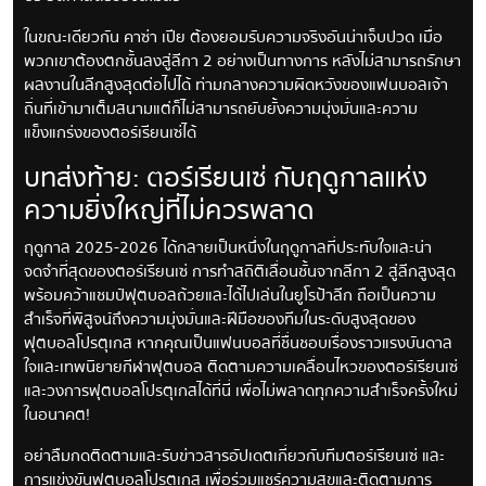
ในขณะเดียวกัน คาซ่า เปีย ต้องยอมรับความจริงอันน่าเจ็บปวด เมื่อ
พวกเขาต้องตกชั้นลงสู่ลีกา 2 อย่างเป็นทางการ หลังไม่สามารถรักษา
ผลงานในลีกสูงสุดต่อไปได้ ท่ามกลางความผิดหวังของแฟนบอลเจ้า
ถิ่นที่เข้ามาเต็มสนามแต่ก็ไม่สามารถยับยั้งความมุ่งมั่นและความ
แข็งแกร่งของตอร์เรียนเซ่ได้
บทส่งท้าย: ตอร์เรียนเซ่ กับฤดูกาลแห่ง
ความยิ่งใหญ่ที่ไม่ควรพลาด
ฤดูกาล 2025-2026 ได้กลายเป็นหนึ่งในฤดูกาลที่ประทับใจและน่า
จดจำที่สุดของตอร์เรียนเซ่ การทำสถิติเลื่อนชั้นจากลีกา 2 สู่ลีกสูงสุด
พร้อมคว้าแชมป์ฟุตบอลถ้วยและได้ไปเล่นในยูโรป้าลีก ถือเป็นความ
สำเร็จที่พิสูจน์ถึงความมุ่งมั่นและฝีมือของทีมในระดับสูงสุดของ
ฟุตบอลโปรตุเกส หากคุณเป็นแฟนบอลที่ชื่นชอบเรื่องราวแรงบันดาล
ใจและเทพนิยายกีฬาฟุตบอล ติดตามความเคลื่อนไหวของตอร์เรียนเซ่
และวงการฟุตบอลโปรตุเกสได้ที่นี่ เพื่อไม่พลาดทุกความสำเร็จครั้งใหม่
ในอนาคต!
อย่าลืมกดติดตามและรับข่าวสารอัปเดตเกี่ยวกับทีมตอร์เรียนเซ่ และ
การแข่งขันฟุตบอลโปรตุเกส เพื่อร่วมแชร์ความสุขและติดตามการ