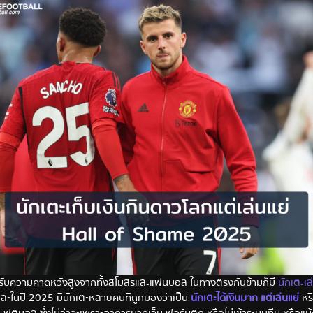
ได้รับความคาดหวังสูงจากทั้งสโมสรและแฟนบอล ในทางตรงกันข้ามก็มี
นักเตะเล่
ละในปี 2025 มีนักเตะหลายคนที่ถูกมองว่าเป็น
นักเตะได้เงินมาก แต่เล่นแย่
หร
 ฟุตบอล ซึ่งไม่ว่าจะเพราะอาการบาดเจ็บ ฟอร์มตก หรือไม่เข้าระบบทีม หรือแม้กร