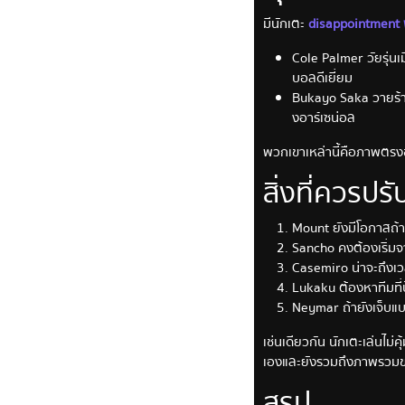
มีนักเตะ
disappointment
Cole Palmer วัยรุ่นเ
บอลดีเยี่ยม
Bukayo Saka วายร้าน
งอาร์เซน่อล
พวกเขาเหล่านี้คือภาพตรงข้
สิ่งที่ควรปร
Mount ยังมีโอกาสถ้า
Sancho คงต้องเริ่ม
Casemiro น่าจะถึงเวล
Lukaku ต้องหาทีมที่
Neymar ถ้ายังเจ็บแบ
เช่นเดียวกัน นักเตะเล่นไม
เองและยังรวมถึงภาพรวม
สรุป