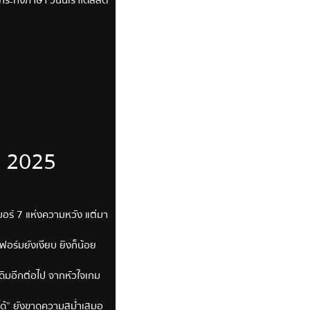
ปี 2025
อร์ 7 แห่งความหวัง แต่มา
่ฟอร์มยังเงียบ ยิงก็น้อย
เดิมอีกต่อไป จากหัวใจเกม
ไม่ได้” ยังขาดความสม่ำเสมอ