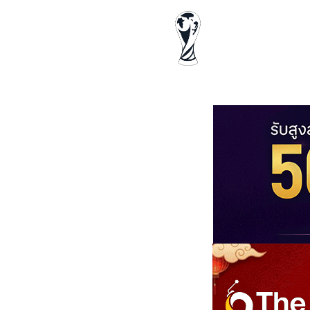
ฟุตบอลโลก
ด