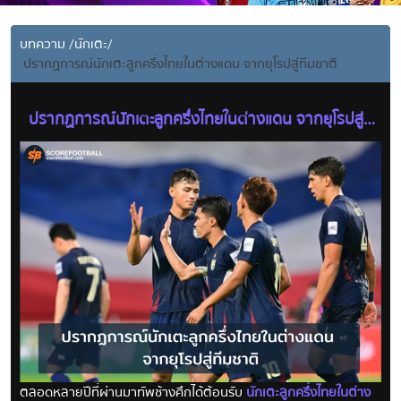
บทความ
/
นักเตะ
/
ปรากฏการณ์นักเตะลูกครึ่งไทยในต่างแดน จากยุโรปสู่ทีมชาติ
ปรากฏการณ์นักเตะลูกครึ่งไทยในต่างแดน จากยุโรปสู่
ทีมชาติ
ตลอดหลายปีที่ผ่านมาทัพช้างศึกได้ต้อนรับ
นักเตะลูกครึ่งไทยในต่าง