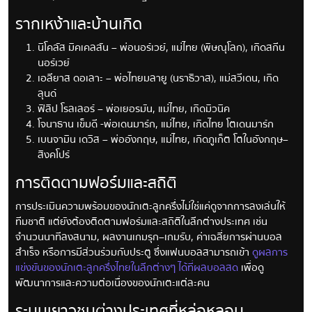
รากเหง้าและบ้านเกิด
นิโคลัส มิคเคลสัน – พ่อนอร์เวย์, แม่ไทย (พิษณุโลก), เกิดสกีน
นอร์เวย์
เอลียาส ดอเลาะ – พ่อไทยมลายู (นราธิวาส), แม่สวีเดน, เกิด
ลุนด์
ฟิลิป โรลเลอร์ – พ่อเยอรมัน, แม่ไทย, เกิดมิวนิค
โจนาธาน เข็มดี -พ่อเดนมาร์ก, แม่ไทย, เกิดไทย โตเดนมาร์ก
เบนจามิน เดวิส – พ่ออังกฤษ, แม่ไทย, เกิดภูเก็ต โตในอังกฤษ–
สิงคโปร์
การติดตามฟอร์มและสถิติ
การประเมินความพร้อมของนักเตะลูกครึ่งไม่ใช่แค่ดูจากการลงเล่นให้
ทีมชาติ แต่ยังต้องติดตามฟอร์มและสถิติในลีกต่างประเทศ เช่น
จำนวนนาทีลงสนาม, ผลงานเกมรุก–เกมรับ, ค่าเฉลี่ยการผ่านบอล
สำเร็จ หรือการมีส่วนร่วมกับประตู ซึ่งแฟนบอลสามารถเข้า
ดูผลการ
แข่งขันของนักเตะลูกครึ่งไทยในลีกต่างๆ ได้ที่ผลบอลสด
เพื่อดู
พัฒนาการและความต่อเนื่องของนักเตะแต่ละคน
ระบบเยาวชนต่างประเทศที่หล่อหลอม