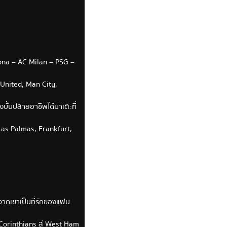
elona – AC Milan – PSG –
n United, Man City,
งบั้นปลายอาชีพได้มาเตะที่
Las Palmas, Frankfurt,
งจากเขาเป็นที่รักของแฟน
Corinthians สู่ West Ham