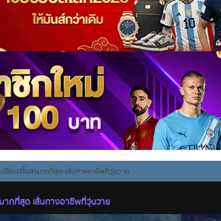
่เปลี่ยนสโมสรมากที่สุด เส้นทางอาชีพที่วุ่นวาย
มากที่สุด เส้นทางอาชีพที่วุ่นวาย