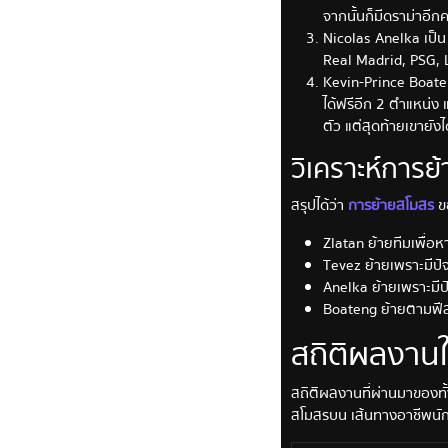
จากนั้นก็มีดราม่าอี
Nicolas Anelka เป็น 
Real Madrid, PSG, L
Kevin-Prince Boaten
ได้ฟรีอีก 2 ตำแหน่ง 
ตัว แต่สุดท้ายเขายัง
วิเคราะห์การ
สรุปได้ว่า
การย้ายสโมสร
ขอ
Zlatan ย้ายทีมเพื่อหา
Tevez ย้ายเพราะมีปั
Anelka ย้ายเพราะมี
Boateng ย้ายตามฟีลล
สถิติผลงานใ
สถิติผลงานที่ผ่านมาของทั
สโมสรบน เส้นทางอาชีพนักเ