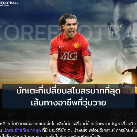
่จนหลายทีมตามแย่งขายขนมจีบไป และก็มีบางส่วนที่ย้ายทีมเพราะปัญหาส่วนต
วม
นักเตะย้ายทีมมากสุด
ที่มี ประวัตินักเตะ น่าสนใจ พร้อมวิเคราะห์ การย้ายสโ
ไม่ได้โรยด้วยกลีบกุหลาบ แต่เต็มไปด้วยบทเรียนที่คาดไม่ถึง