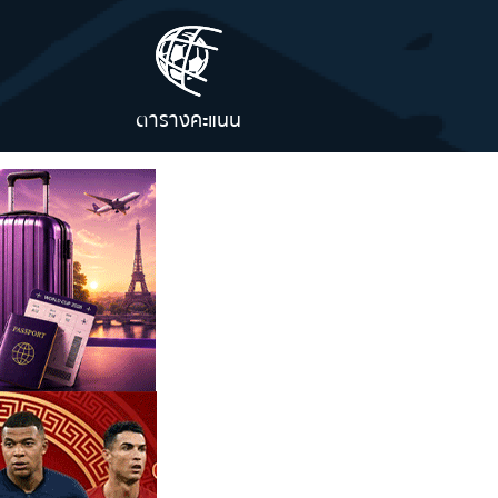
ตารางคะแนน