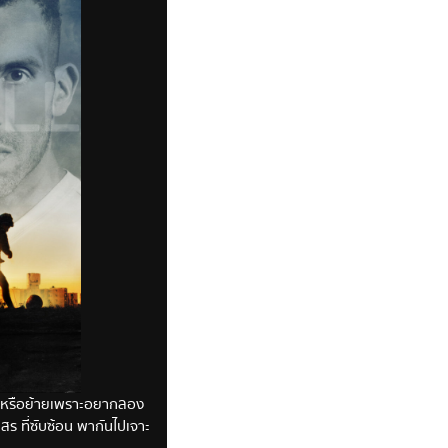
ัว หรือย้ายเพราะอยากลอง
มสร ที่ซับซ้อน พากันไปเจาะ