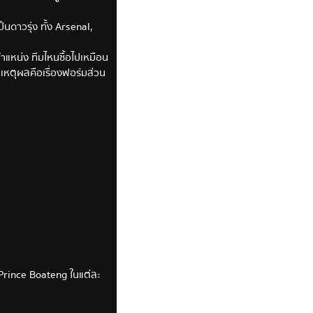
็นดาวรุ่ง ทั้ง Arsenal,
ำแหน่ง ทีมไหนซื้อไปเหมือน
 เหตุผลคือเรื่องฟอร์มส่วน
-Prince Boateng ในแต่ละ