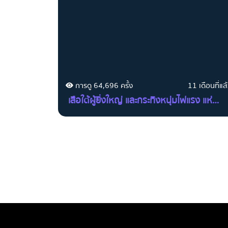
การดู 64,696 ครั้ง
11 เดือนที่แล
เสือใต้ผู้ยิ่งใหญ่ และกระทิงหนุ่มไฟแรง แห่
งบุนเดสลิก้า