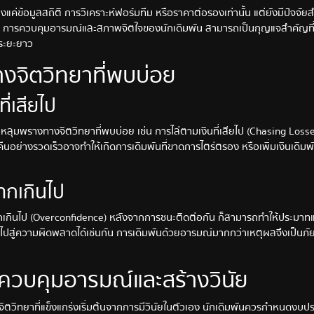
แค่ข้อมูลสถิติ การวิเคราะห์ฟอร์มทีม หรือราคาต่อรองเท่านั้น แต่ยังมีปัจจัย
ยา” การควบคุมอารมณ์และสภาพจิตใจของนักเดิมพัน สามารถเป็นกุญแจสำคัญที
ระยะยาว
งจิตวิทยาที่พบบ่อย
ี่เสียไป
พรางทางจิตวิทยาที่พบบ่อย เช่น การไล่ตามเงินที่เสียไป (Chasing Losses
คืนอย่างรวดเร็วอาจทำให้เกิดการเดิมพันที่ขาดการไตร่ตรอง หรือเพิ่มเงินเดิมพั
มากเกินไป
ากเกินไป (Overconfidence) หลังจากการชนะติดต่อกัน ก็สามารถทำให้ประมาท
สู่ความผิดพลาดได้เช่นกัน การเดิมพันด้วยอารมณ์มากกว่าเหตุผลจึงเป็นภัยคุ
วบคุมอารมณ์และสร้างวินัย
ิตวิทยาที่แข็งแกร่งเริ่มต้นจากการมีวินัยในตัวเอง นักเดิมพันควรกำหนดง