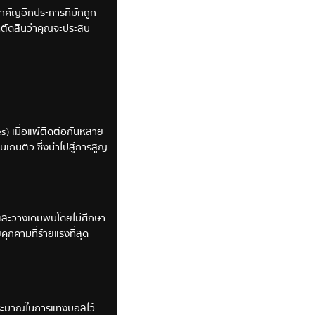
สำคัญอีกประการที่มักถูก
่ตัดสินว่าคุณจะประสบ
) เมื่อแพ้ติดต่อกันหลาย
นเกินตัว ซึ่งนำไปสู่การสูญ
และวางเดิมพันโดยไม่ศึกษา
กคามที่ร้ายแรงที่สุด
บประมาณในการแทงบอลไว้