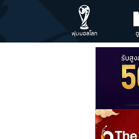
ฟุตบอลโลก
ด