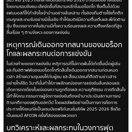
ธันวาคม 2025 ถึงกลางเดือนมกราคม 2026 ดำเนินไปอย่างเข้มข้น
โดยเกมรอบชิงชนะเลิศจัดขึ้นที่สนามหลักในมอร็อกโก ซึ่งเต็มไปด้วย
แฟนบอลที่ให้กำลังใจเจ้าบ้านอย่างล้นหลาม ทั้งสองทีมต่างใช้แท็กติก
เกมรุกและเกมรับอย่างมีชั้นเชิง ทำให้แมตช์มีความตื่นเต้นและพีกัดตาม
ลุ้น ซึ่งบรรยากาศในสนามมีทั้งความร้อนแรงและความตึงเครียดที่สูง
ขึ้นเรื่อย ๆ ตามจังหวะของการแข่งขัน
เหตุการณ์เดินออกจากสนามของมอร็อก
โกและผลกระทบต่อการแข่งขัน
ในช่วงท้ายของการแข่งขัน เหตุการณ์ที่ไม่คาดฝันได้เกิดขึ้นเมื่อผู้เล่น
และทีมสตาฟฟ์ของมอร็อกโกตัดสินใจเดินออกจากสนามก่อนหมด
เวลา สร้างความงุนงงให้กับผู้ชม และสื่อมวลชนที่ติดตามข่าวสาร
อย่างใกล้ชิด วินาทีนั้นทำให้ภาพลักษณ์ของการแข่งขันสั่นคลอนและ
เกิดการถกเถียงในแง่ของความถูกต้องและความยุติธรรม การตัดสินใจ
นี้ทำให้คณะกรรมการผู้จัดการแข่งขันต้องเข้ามาประเมินสถานการณ์
ตามกติกาของฟุตบอลทวีป โดยผลลัพธ์อย่างเป็นทางการคือการ
ประกาศให้เซเนกัลเป็นแชมป์แอฟริกันเนชั่นส์คัพ 2025-2026 ซึ่งถือ
เป็นแชมป์ AFCON ครั้งที่สองของพวกเขา
บทวิเคราะห์และผลกระทบในวงการฟุต