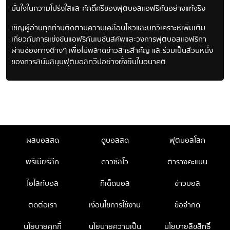
มั่นใจในความโปร่งใสและศักดิ์ศรีของฟุตบอลแอฟริกันอย่างแท้จริง
เชิญผู้อ่านทุกท่านติดตามความเคลื่อนไหวและบทวิเคราะห์เพิ่มเติม
เกี่ยวกับการแข่งขันแอฟริกันเนชั่นส์คัพและวงการฟุตบอลแอฟริกา
ผ่านช่องทางต่างๆ เพื่อไม่พลาดข่าวสารสำคัญ และร่วมเป็นส่วนหนึ่ง
ของการสนับสนุนฟุตบอลทวีปอย่างยั่งยืนในอนาคต
ผลบอลสด
ดูบอลสด
ฟุตบอลโลก
พรีเมียร์ลีก
ดาวซัลโว
ตารางคะแนน
ไฮไลท์บอล
ทีเด็ดบอล
ข่าวบอล
ติดต่อเรา
เงื่อนไขการใช้งาน
ข้อจำกัด
นโยบายคุกกี้
นโยบายความเป็น
นโยบายลิขสิทธิ์