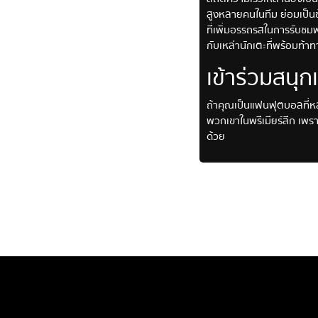
สูงหลายคนในทีม ย่อมเป็นข้
ที่เพิ่มอรรถรสในการรับช
กับเหล่านักเตะที่พร้อมท้า
เข้าร่วมสนุก
ถ้าคุณเป็นแฟนฟุตบอลที่
พวกเขาในพรีเมียร์ลีก เพร
ด้วย