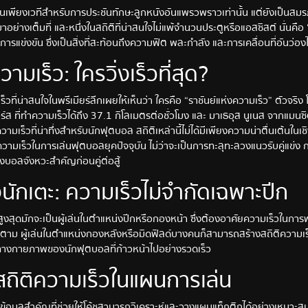
ป็นเพียงเวทีสำหรับการประชันทักษะลูกหนังอันแพรวพราวเท่านั้น แต่ยังเป็นสมรภ
เต็มที่ และหนึ่งในสถิติที่น่าสนใจไม่แพ้จำนวนประตูหรือแอสซิสต์ นั่นคือ “ค
ารแข่งขัน ซึ่งเป็นสิ่งที่สะท้อนถึงความฟิต พละกำลัง และการเคลื่อนที่อันว่อ
ามเร็ว: ใครวิ่งเร็วที่สุด?
็วที่น่าสนใจในพรีเมียร์ลีกเผยให้เห็นว่า ใครคือ “ราชันย์แห่งความเร็ว” ตัวจริง 
ส ที่ทำความเร็วได้ถึง 37.1 กิโลเมตรต่อชั่วโมง และ มาเธอุส นูเนส จากแมนซิ
ความเร็วที่น่าทึ่งสำหรับนักฟุตบอล สถิติเหล่านี้ไม่ได้มีเพียงความน่าตื่นเต้นในเชิ
เร็วในการเล่นฟุตบอลยุคปัจจุบัน ไม่ว่าจะเป็นการทะลุทะลวงแนวรับคู่แข่
ึงบอลจังหวะสำคัญก่อนคู่ต่อสู้
ักเตะ: ความเร็วไม่จำกัดเฉพาะปีก
วสูงสุดมักจะเป็นผู้เล่นในตำแหน่งปีกหรือกองหน้า ซึ่งต้องอาศัยความเร็วในการพ
ไรก็ตาม ผู้เล่นในตำแหน่งกองหลังหรือมิดฟิลด์บางคนก็สามารถสร้างสถิติความเร็วท
างกายภาพของนักฟุตบอลที่ก้าวหน้าไปอย่างรวดเร็ว
ิติความเร็วในแผนการเล่น
็นข้อมูลสำคัญที่ช่วยให้โค้ชสามารถวิเคราะห์และวางแผนแท็กติกได้อย่างเหมาะสม ก