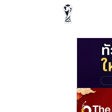
ฟุตบอลโลก
ด