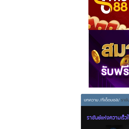
บทความ
/
ทีเด็ดบอล
/
ราชัน
ราชันย์แห่งความเร็วใน