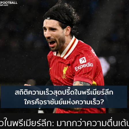
วในพรีเมียร์ลีก: มากกว่าความตื่นเ