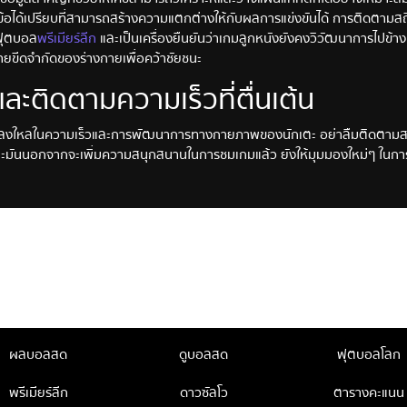
อได้เปรียบที่สามารถสร้างความแตกต่างให้กับผลการแข่งขันได้ การติดตามสถิติเห
มฟุตบอล
พรีเมียร์ลีก
และเป็นเครื่องยืนยันว่าเกมลูกหนังยังคงวิวัฒนาการไปข้างห
ทายขีดจำกัดของร่างกายเพื่อคว้าชัยชนะ
และติดตามความเร็วที่ตื่นเต้น
หลงใหลในความเร็วและการพัฒนาการทางกายภาพของนักเตะ อย่าลืมติดตามสถ
าะมันนอกจากจะเพิ่มความสนุกสนานในการชมเกมแล้ว ยังให้มุมมองใหม่ๆ ในการว
ผลบอลสด
ดูบอลสด
ฟุตบอลโลก
พรีเมียร์ลีก
ดาวซัลโว
ตารางคะแนน