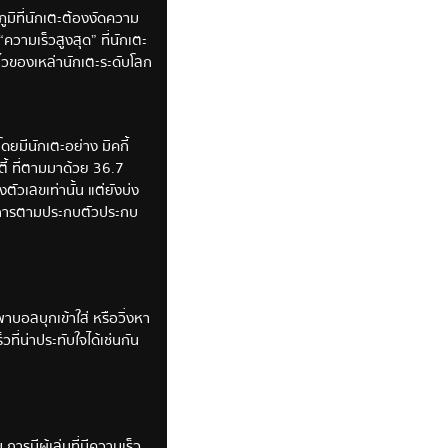
ูมิที่นักเตะต้องงัดความ
วามเร็วสูงสุด” ที่นักเตะ
งไวของเหล่านักเตะระดับโลก
โดยมีนักเตะอย่าง มิคกี้
ตี้ ที่ตามมาด้วย 36.7
งตัวเลขเท่านั้น แต่ยังบ่ง
ง การตามประกบตัวประกบ
าบอลบุกเข้าใส่ หรือวิ่งหา
ี่น่าประทับใจได้เช่นกัน
ารมีผู้เล่นที่มีความเร็ว