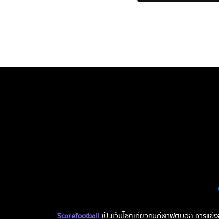
Scorefootball
เป็นเว็บไซต์เกี่ยวกับกีฬาฟุตบอล การแข