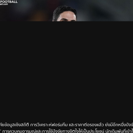
อมูลเชิงสถิติ การวิเคราะห์ฟอร์มทีม และราคาต่อรองแล้ว ยังมีอีกหนึ่งปัจ
า” การควบคุมอารมณ์และการใช้ปัจจัยทางจิตใจให้เป็นประโยชน์ นักเดิมพันที่เข