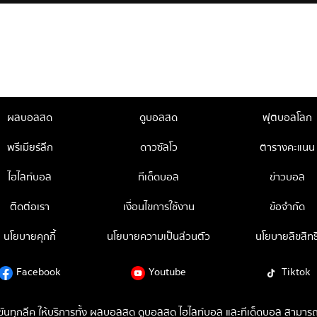
ผลบอลสด
ดูบอลสด
ฟุตบอลโลก
พรีเมียร์ลีก
ดาวซัลโว
ตารางคะแนน
ไฮไลท์บอล
ทีเด็ดบอล
ข่าวบอล
ติดต่อเรา
เงื่อนไขการใช้งาน
ข้อจำกัด
นโยบายคุกกี้
นโยบายความเป็นส่วนตัว
นโยบายลิขสิทธิ
Facebook
Youtube
Tiktok
่งขันทุกลีค ให้บริการทั้ง ผลบอลสด ดูบอลสด ไฮไลท์บอล และทีเด็ดบอล สาม