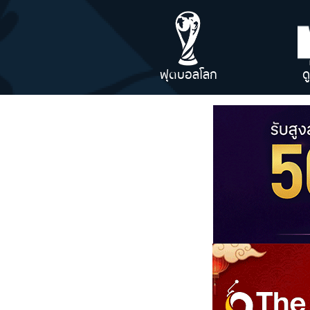
ฟุตบอลโลก
ด