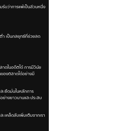
ับว่าการแพ้เป็นส่วนหนึ่ง
่ำ เป็นกลยุทธ์ที่ช่วยลด
าดในอดีตได้ การมีวินัย
นของตลาดได้อย่างมี
ะยึดมั่นในหลักการ
ได้อย่างยาวนานและประสบ
ะเคล็ดลับเพิ่มเติมจากเรา