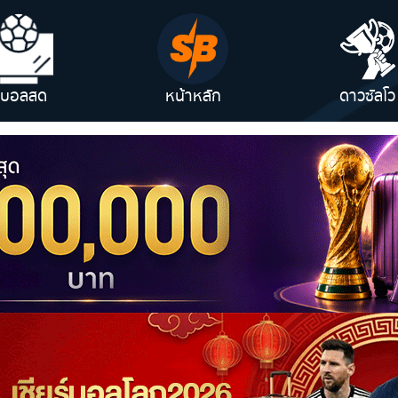
ูบอลสด
หน้าหลัก
ดาวซัลโว