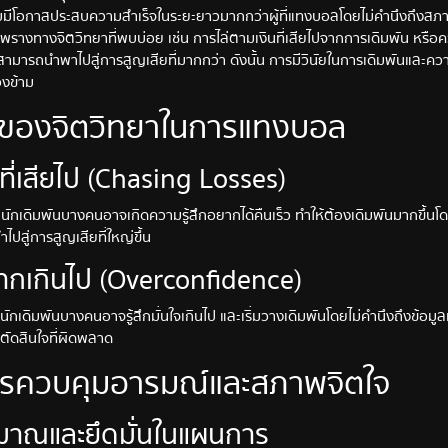
มมีโอกาสประสบความสำเร็จในระยะยาวมากกว่าผู้ที่แทงบอลโดยไม่คำนึงถึง
างทางจิตวิทยาที่พบบ่อย เช่น การไล่ตามเงินที่เสียไปจากการเดิมพัน หรือควา
านี้สามารถนำพาไปสู่การสูญเสียที่มากกว่า ดังนั้น การมีวินัยในการเดิมพันและค
องข้าม
ของจิตวิทยาในการแทงบอล
ที่เสียไป (Chasing Losses)
ัน นักเดิมพันบางคนอาจเกิดความรู้สึกอยากได้คืนเร็ว ทำให้ต้องเดิมพันมากขึ
ไปสู่การสูญเสียที่ใหญ่ขึ้น
มากเกินไป (Overconfidence)
กเดิมพันบางคนอาจรู้สึกมั่นใจเกินไป และเริ่มวางเดิมพันโดยไม่คำนึงถึงข้อมู
ตัดสินใจที่ผิดพลาด
ารควบคุมอารมณ์และสภาพจิตใจ
มาณและยึดมั่นในแผนการ